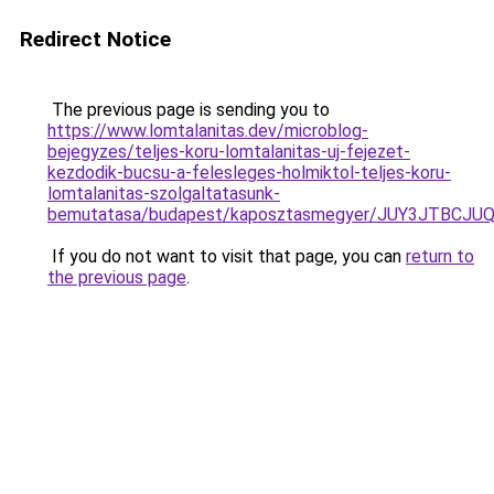
Redirect Notice
The previous page is sending you to
https://www.lomtalanitas.dev/microblog-
bejegyzes/teljes-koru-lomtalanitas-uj-fejezet-
kezdodik-bucsu-a-felesleges-holmiktol-teljes-koru-
lomtalanitas-szolgaltatasunk-
bemutatasa/budapest/kaposztasmegyer/JUY3JTB
If you do not want to visit that page, you can
return to
the previous page
.