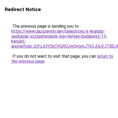
Redirect Notice
The previous page is sending you to
https://www.gazszerelo.dev/bejegyzes/a-legjobb-
gazkazan-szolgaltatasok-egy-helyen/budapest/13-
kerulet-
angyalfold/JUYzJUY3bCVGRCUwQmxKJTk3JUU3JTBD
If you do not want to visit that page, you can
return to
the previous page
.