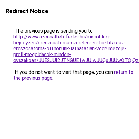
Redirect Notice
The previous page is sending you to
http://www.azonnaltetofedes.hu/microblog-
bejegyzes/ereszcsatorna-szereles-es-tisztitas-az-
ereszcsatorna-otthonunk-lathatatlan-vedelmezoje-
profi-megoldasok-minden-
evszakban/JUE2JUI2JTNGUE1wJUIwJUQxJUUwOTQlQz
If you do not want to visit that page, you can
return to
the previous page
.